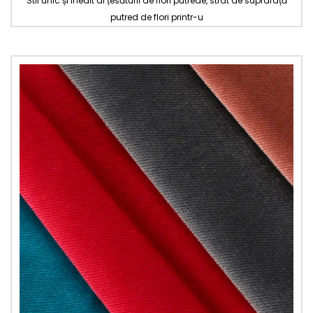
Stil unic și inedit al țesăturii de flori putrede, strat de suprafață
putred de flori printr-u