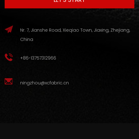
Nr. 7, Jianshe Road, Xieqiao Town, Jiaxing, Zhejiang,
China
+86-13757312966
ningzhou@xcfabric.cn