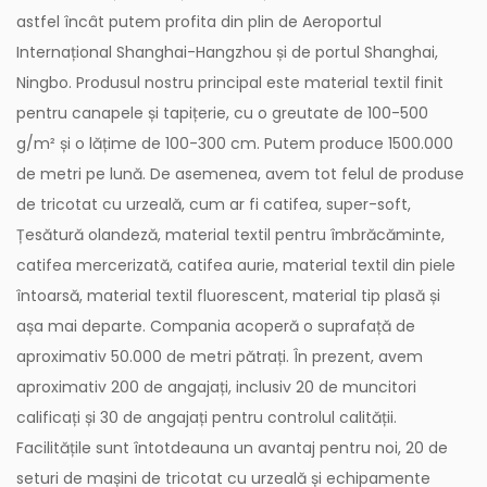
astfel încât putem profita din plin de Aeroportul
Internațional Shanghai-Hangzhou și de portul Shanghai,
Ningbo. Produsul nostru principal este material textil finit
pentru canapele și tapițerie, cu o greutate de 100-500
g/m² și o lățime de 100-300 cm. Putem produce 1500.000
de metri pe lună. De asemenea, avem tot felul de produse
de tricotat cu urzeală, cum ar fi catifea, super-soft,
Țesătură olandeză, material textil pentru îmbrăcăminte,
catifea mercerizată, catifea aurie, material textil din piele
întoarsă, material textil fluorescent, material tip plasă și
așa mai departe. Compania acoperă o suprafață de
aproximativ 50.000 de metri pătrați. În prezent, avem
aproximativ 200 de angajați, inclusiv 20 de muncitori
calificați și 30 de angajați pentru controlul calității.
Facilitățile sunt întotdeauna un avantaj pentru noi, 20 de
seturi de mașini de tricotat cu urzeală și echipamente