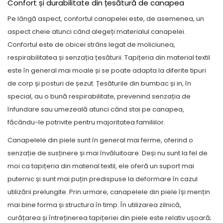
Confort și durabilitate din țesătură de canapea
Pe lângă aspect, confortul canapelei este, de asemenea, un
aspect cheie atunci când alegeți materialul canapelei.
Confortul este de obicei strâns legat de moliciunea,
respirabilitatea și senzația țesăturii. Tapițeria din material textil
este în general mai moale și se poate adapta la diferite tipuri
de corp și posturi de șezut. Țesăturile din bumbac și in, în
special, au o bună respirabilitate, prevenind senzația de
înfundare sau umezeală atunci când stai pe canapea,
făcându-le potrivite pentru majoritatea familiilor.
Canapelele din piele sunt în general mai ferme, oferind o
senzație de susținere și mai învăluitoare. Deși nu sunt la fel de
moi ca tapițeria din material textil, ele oferă un suport mai
puternic și sunt mai puțin predispuse la deformare în cazul
utilizării prelungite. Prin urmare, canapelele din piele își mențin
mai bine forma și structura în timp. În utilizarea zilnică,
curățarea și întreținerea tapițeriei din piele este relativ ușoară;