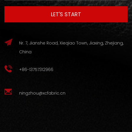
Nr. 7, Jianshe Road, Xieqiao Town, Jiaxing, Zhejiang,
China
+86-13757312966
ningzhou@xcfabric.cn