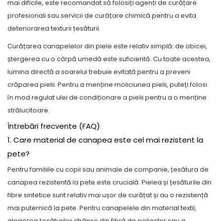
mai dificile, este recomandat să folosiți agenți de curățare
profesionali sau servicii de curățare chimică pentru a evita
deteriorarea texturii țesăturii.
Curățarea canapelelor din piele este relativ simplă; de obicei,
ștergerea cu o cârpă umedă este suficientă. Cu toate acestea,
lumina directă a soarelui trebuie evitată pentru a preveni
crăparea pielii. Pentru a menține moliciunea pielii, puteți folosi
în mod regulat ulei de condiționare a pielii pentru a o menține
strălucitoare.
Întrebări frecvente (FAQ)
1. Care material de canapea este cel mai rezistent la
pete?
Pentru familiile cu copii sau animale de companie, țesătura de
canapea rezistentă la pete este crucială. Pielea și țesăturile din
fibre sintetice sunt relativ mai ușor de curățat și au o rezistență
mai puternică la pete. Pentru canapelele din material textil,
alegerea țesăturilor strânse din fibră de poliester sau a