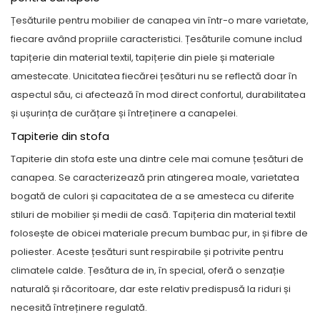
Țesăturile pentru mobilier de canapea vin într-o mare varietate,
fiecare având propriile caracteristici. Țesăturile comune includ
tapițerie din material textil, tapițerie din piele și materiale
amestecate. Unicitatea fiecărei țesături nu se reflectă doar în
aspectul său, ci afectează în mod direct confortul, durabilitatea
și ușurința de curățare și întreținere a canapelei.
Tapiterie din stofa
Tapiterie din stofa
este una dintre cele mai comune țesături de
canapea. Se caracterizează prin atingerea moale, varietatea
bogată de culori și capacitatea de a se amesteca cu diferite
stiluri de mobilier și medii de casă. Tapițeria din material textil
folosește de obicei materiale precum bumbac pur, in și fibre de
poliester. Aceste țesături sunt respirabile și potrivite pentru
climatele calde. Țesătura de in, în special, oferă o senzație
naturală și răcoritoare, dar este relativ predispusă la riduri și
necesită întreținere regulată.