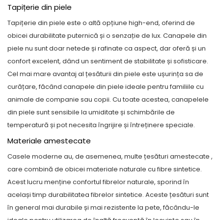
Tapițerie din piele
Tapițerie din piele
este o altă opțiune high-end, oferind de
obicei durabilitate puternică și o senzație de lux. Canapele din
piele nu sunt doar netede și rafinate ca aspect, dar oferă și un
confort excelent, dând un sentiment de stabilitate și sofisticare.
Cel mai mare avantaj al țesăturii din piele este ușurința sa de
curățare, făcând canapele din piele ideale pentru familiile cu
animale de companie sau copii. Cu toate acestea, canapelele
din piele sunt sensibile la umiditate și schimbările de
temperatură și pot necesita îngrijire și întreținere speciale.
Materiale amestecate
Casele moderne au, de asemenea, multe
țesături amestecate
,
care combină de obicei materiale naturale cu fibre sintetice.
Acest lucru menține confortul fibrelor naturale, sporind în
același timp durabilitatea fibrelor sintetice. Aceste țesături sunt
în general mai durabile și mai rezistente la pete, făcându-le