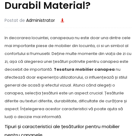
Durabil Material?
Postat de
Administrator
In decorarea locuintei, canapeaua nu este doar una dintre cele
mai importante piese de mobilier din locuinta, ci si un simbol al
confortului si frumusetii. Deține multe momente din viața de zi cu
zi, așa că alegerea unei țesături potrivite pentru canapea este
deosebit de importantă.
Tesatura mobilier canapea
nu
afectează doar experiența utilizatorului, ci influențează și stilul
general de acasă și efectul vizual. Atunci când alegeți o
canapea, selecția țesăturii este un aspect crucial. Țesăturile
diferite au texturi diferite, durabilitate, dificultate de curățare și
aspect. Înțelegerea acestor caracteristici vă poate ajuta să
luați o decizie mai informată.
Tipuri și caracteristici ale țesăturilor pentru mobilier
pentru canapele