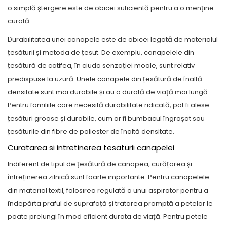
o simplă ștergere este de obicei suficientă pentru a o menține
curată.
Durabilitatea unei canapele este de obicei legată de materialul
țesăturii și metoda de țesut. De exemplu, canapelele din
țesătură de catifea, în ciuda senzației moale, sunt relativ
predispuse la uzură. Unele canapele din țesătură de înaltă
densitate sunt mai durabile și au o durată de viață mai lungă.
Pentru familiile care necesită durabilitate ridicată, pot fi alese
țesături groase și durabile, cum ar fi bumbacul îngroșat sau
țesăturile din fibre de poliester de înaltă densitate.
Curatarea si intretinerea tesaturii canapelei
Indiferent de tipul de țesătură de canapea, curățarea și
întreținerea zilnică sunt foarte importante. Pentru canapelele
din material textil, folosirea regulată a unui aspirator pentru a
îndepărta praful de suprafață și tratarea promptă a petelor le
poate prelungi în mod eficient durata de viață. Pentru petele