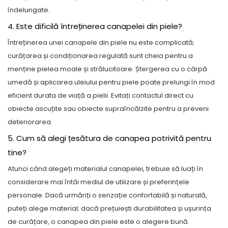
îndelungate.
4. Este dificilă întreținerea canapelei din piele?
Întreținerea unei canapele din piele nu este complicată;
curățarea și condiționarea regulată sunt cheia pentru a
menține pielea moale și strălucitoare. Ștergerea cu o cârpă
umedă și aplicarea uleiului pentru piele poate prelungi în mod
eficient durata de viață a pielii. Evitați contactul direct cu
obiecte ascuțite sau obiecte supraîncălzite pentru a preveni
deteriorarea.
5. Cum să alegi țesătura de canapea potrivită pentru
tine?
Atunci când alegeți materialul canapelei, trebuie să luați în
considerare mai întâi mediul de utilizare și preferințele
personale. Dacă urmăriți o senzație confortabilă și naturală,
puteți alege material; dacă prețuiești durabilitatea și ușurința
de curățare, o canapea din piele este o alegere bună.