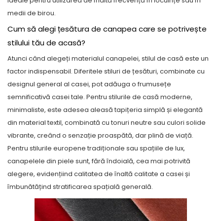
ideale pentru utilizarea de înaltă frecvență în locuințe sau în
medii de birou.
Cum să alegi țesătura de canapea care se potrivește
stilului tău de acasă?
Atunci când alegeți materialul canapelei, stilul de casă este un
factor indispensabil. Diferitele stiluri de țesături, combinate cu
designul general al casei, pot adăuga o frumusețe
semnificativă casei tale. Pentru stilurile de casă moderne,
minimaliste, este adesea aleasă tapițeria simplă și elegantă
din material textil, combinată cu tonuri neutre sau culori solide
vibrante, creând o senzație proaspătă, dar plină de viață.
Pentru stilurile europene tradiționale sau spațiile de lux,
canapelele din piele sunt, fără îndoială, cea mai potrivită
alegere, evidențiind calitatea de înaltă calitate a casei și
îmbunătățind stratificarea spațială generală.